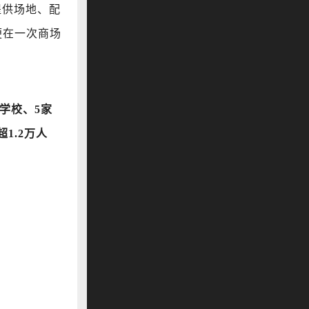
提供场地、配
便在一次商场
所学校、5家
1.2万人