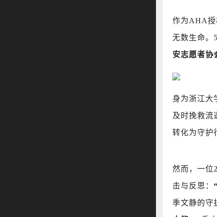
作为AHA
无数生命。
安志愿者协
身为浙江大
及时挽救流
转化为守护
然而，一位
击与反思：
季文静的守