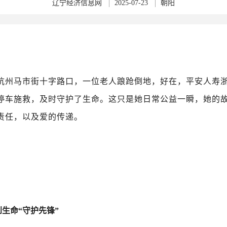
辽宁经济信息网
2025-07-23
朝阳
杭州马市街十字路口，一位老人踉跄倒地，好在，平安人寿
停车施救，及时守护了生命。这只是她日常公益一瞬，她的
责任，以及爱的传递。
生命“守护先锋”