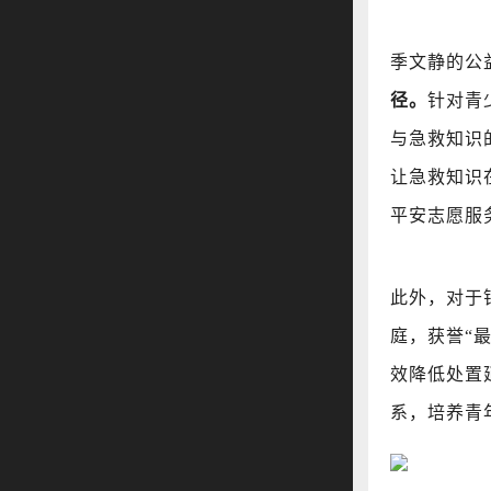
季文静的公
径。
针对青
与急救知识
让急救知识在
平安志愿服
此外，对于
庭，获誉“
效降低处置
系，培养青