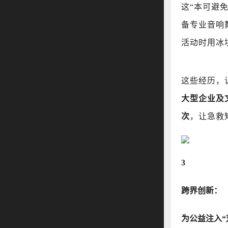
这“本可避
备专业音响
活动时用冰
这些经历，
大型企业及文
次
，让急救
3
跨界创新：
为公益注入“