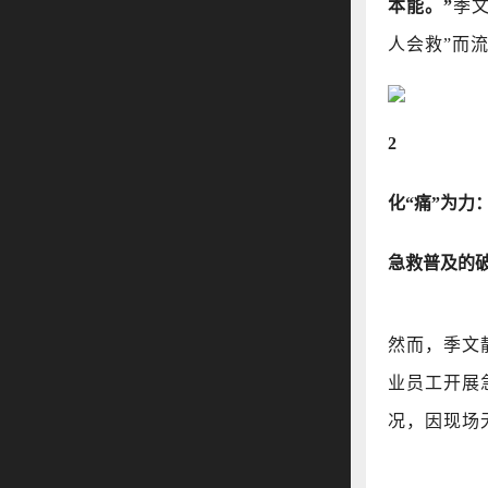
本能。”
季
人会救”而
2
化“痛”为力
急救普及的
然而，季文
业员工开展
况，因现场