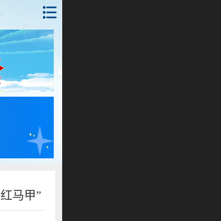
首页
锦州
抚顺
朝阳
本溪
丹东
沈阳
红马甲”