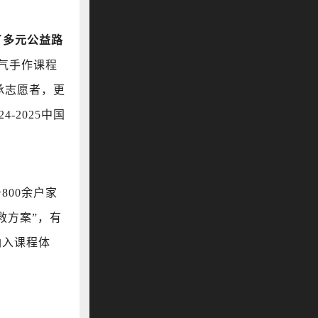
了多元公益路
气手作课程
承志愿者，更
-2025中国
800余户家
救方案”，有
纳入课程体