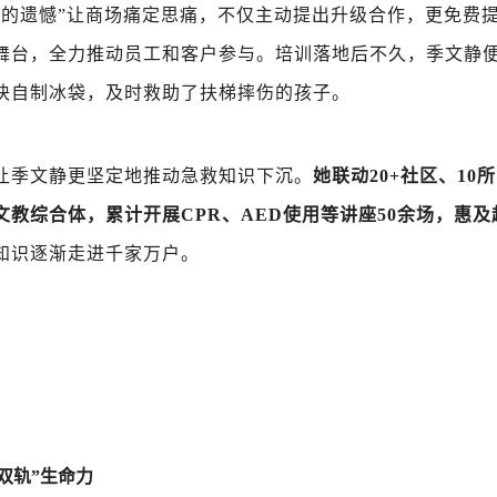
免的遗憾”让商场痛定思痛，不仅主动提出升级合作，更免费
舞台，全力推动员工和客户参与。培训落地后不久，季文静
块自制冰袋，及时救助了扶梯摔伤的孩子。
让季文静更坚定地推动急救知识下沉。
她联动20+社区、10
教综合体，累计开展CPR、AED使用等讲座50余场，惠及超
知识逐渐走进千家万户。
双轨”生命力