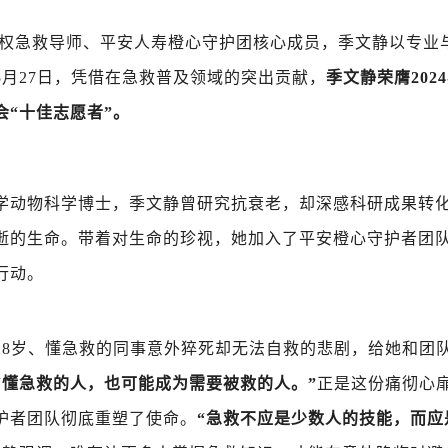
授权急救导师、平安人寿橙心守护团核心成员，季文静以专业
5月27日，凭借在急救普及领域的突出贡献，
季文静荣膺2024
会“十佳志愿者”。
学动物科学博士，季文静曾研究抗衰老，却深感科研成果转
逝的生命。带着对生命的珍视，她加入了平安橙心守护者团
行动。
28岁、懂急救的同事意外猝死却无法自救的悲剧，给她和团
“懂急救的人，也可能成为需要被救的人。”
正是这份痛彻心
护者团队彻底重塑了使命。
“急救不应是少数人的技能，而应