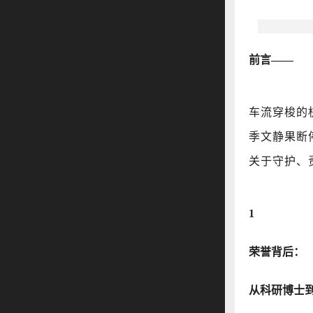
前言——
车流穿梭的
季文静果断
关于守护、
1
荣誉背后：
从科研博士到