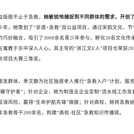
益版图不止于急救，
她敏锐地捕捉到不同群体的需求，开创
少年，她策划了“非遗+急救”双公益项目，通过宋韵文化、节
的巧妙融合，吸引了3000余名青少年参与，孵化50名文化传
寓教于乐中深入人心。其主导的“浙江文E人”项目也荣获2024
务项目大赛三等奖。
银发群体，季文静为社区独居老人推行“急救入户”计划，服务
最暖守护者”；针对企业，她为制造业企业定制“流水线工伤急
延误风险，赢得“生命护航先锋”锦旗；针对高校，她将急救
年急救骨干200余名，构建“高校-社区”急救知识传播链。