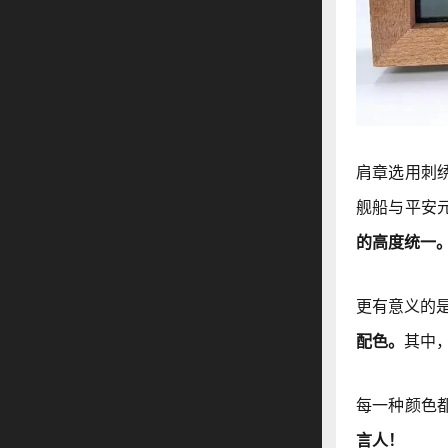
肩章选用刺
舰船与平安
的高度统一
更有意义的
配色。
其中
每一种颜色
言人！