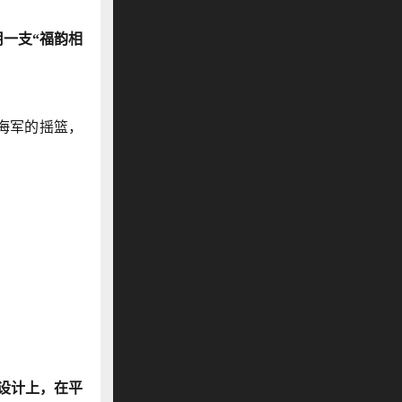
一支“福韵相
海军的摇篮，
设计上，在平