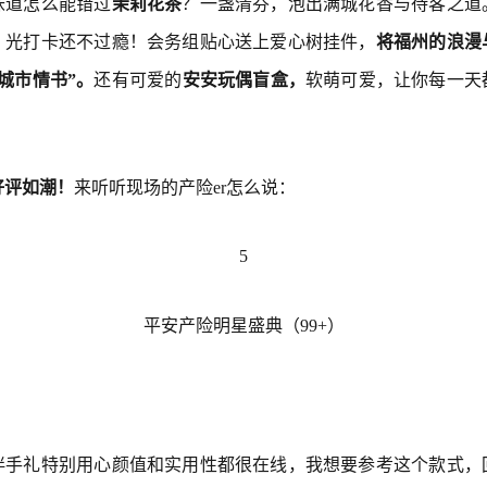
味道怎么能错过
茉莉花茶
？一盏清芬，泡出满城花香与待客之道
，光打卡还不过瘾！会务组贴心送上爱心树挂件，
将福州的浪漫
城市情书”。
还有可爱的
安安玩偶盲盒，
软萌可爱，让你每一天
好评如潮！
来听听现场的产险er怎么说：
5
平安产险明星盛典（99+）
伴手礼特别用心颜值和实用性都很在线，我想要参考这个款式，