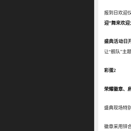
报到日欢迎
迎”舞来欢迎
盛典活动日
让“舰队”主
彩蛋2
荣耀徽章、
盛典现场特
徽章采用锌