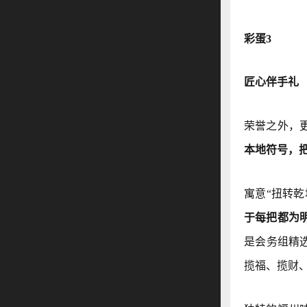
彩蛋3
匠心伴手礼
荣誉之外，
本地符号，把
寓意“扭转
于每把都为
是会务组精
揽福、揽财