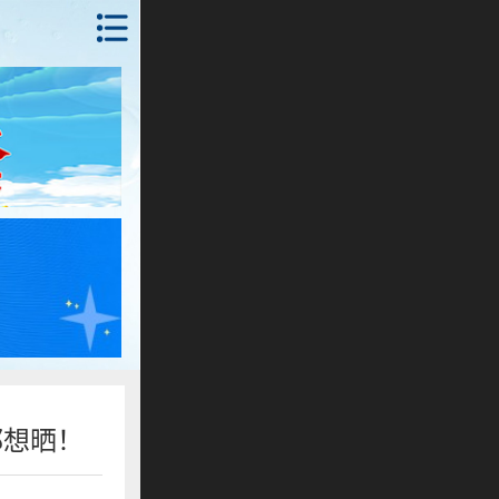
首页
锦州
抚顺
朝阳
本溪
丹东
沈阳
都想晒！