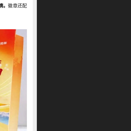
情。
徽章还配