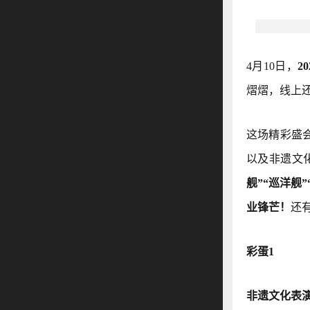
4月10日，
2
熠熠，线上还
这场精彩盛
以及非遗文
舰”“巡洋舰
业锋芒！
还
彩蛋1
非遗文化表