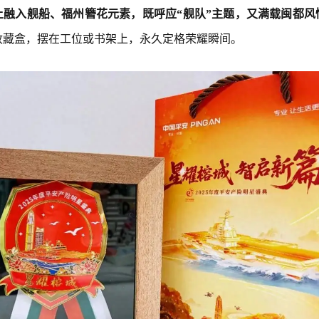
上融入舰船、福州簪花元素，既呼应“舰队”主题，又满载闽都风
收藏盒，摆在工位或书架上，永久定格荣耀瞬间。