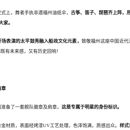
仪式上，舞者手执非遗福州油纸伞，
古筝、笛子、琵琶齐上阵，用
大家。
开场表演的太平鼓秀融入船政文化元素，
致敬福州这座中国近代
题既有未来感，又有历史回响！
肩章
别准备了一套舰队徽章及肩章，
这是专属于明星的身份标识。
合金材质，表面经烤漆UV工艺处理，色泽饱满，质感出众。
样式