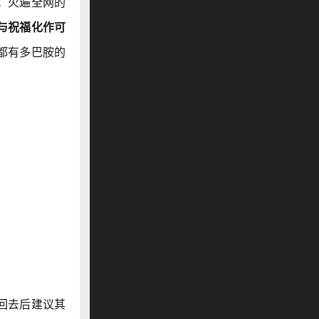
。火遍全网的
与祝福化作可
都有多巴胺的
回去后建议其