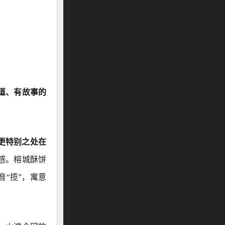
道、有故事的
更特别之处在
感。榕城酥饼
“揽”，寓意