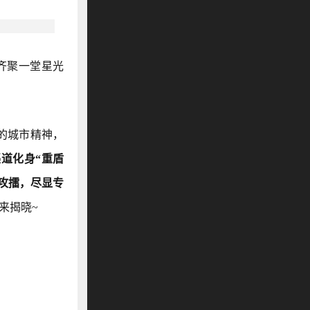
表齐聚一堂星光
的城市精神，
道化身“重盾
战攻擂，尽显专
来揭晓~