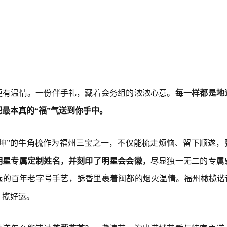
更有温情。一份伴手礼，藏着会务组的浓浓心意。
每一样都是地
最本真的“福”气送到你手中。
乾坤”的牛角梳作为福州三宝之一，不仅能梳走烦恼、留下顺遂，
明星专属定制姓名，并刻印了明星会会徽，
尽显独一无二的专属
选的百年老字号手艺，酥香里裹着闽都的烟火温情。福州橄榄谐音
、揽好运。