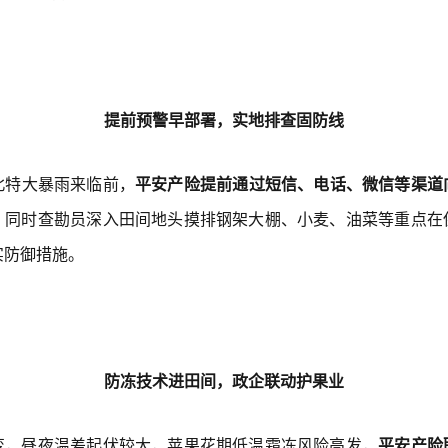
提前预警早部署，实地排查固防线
北特大暴雨来临前，
平安产险提前通过短信、电话、微信等渠道
，
同时查勘员深入田间地头摸排钢架大棚、小麦、油菜等重点在
实防御措施。
防冻技术进田间，政企联动护果业
变，昼夜温差起伏较大，苹果花期低温霜冻风险高发，
平安产险