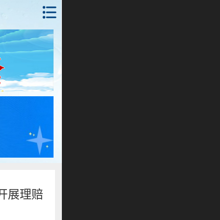
首页
锦州
抚顺
朝阳
本溪
丹东
沈阳
开展理赔