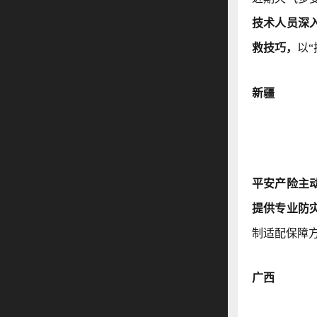
技术人员深
救技巧，
以
新疆
平安产险主
提供专业防
制适配保障
广西