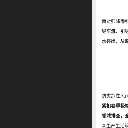
面对强降雨
导车流、引
水排出，从
防灾跑在风
紧扣春季极
领域排查，
众生产生活