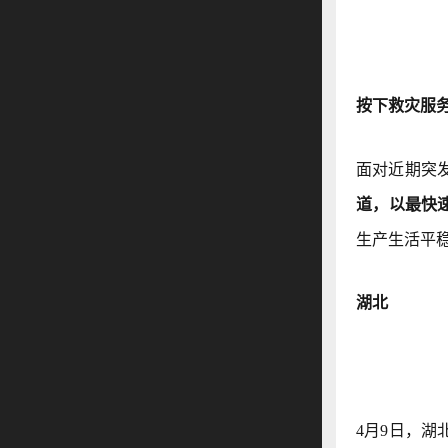
按下救灾服务
面对近期突
道，以最快
生产生活平
湖北
4月9日，