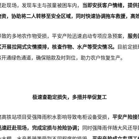
赶赴现场，发现车主与孩童被困车内，
当即安抚客户情绪，提供
物资，协助将二人转移至安全区域，同时快速协调拖车救援，高
导致的多地农作物受损，平安产险迅速启动专项应急预案，
服务
区开展拉网式灾情摸排，核查作物、水产等受灾情况。
目前定损
将开通绿色通道，确保赔款及时到位，助力农户恢复生产。
极速查勘定损失，多措并举促复工
建高铁站项目受强降雨积水影响导致电柜设备受损，
平安产险接
迅速赶赴现场，完成定损与抢险协调；
同时强降雨伴随大风还导
业大棚、水产养殖等受到不同程度的损毁，
平安产险成立专项工