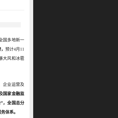
全国多地新一
警，
预计4月11
暴大风和冰雹
、企业运营及
及国家金融监
”，全国总分
服务体系。