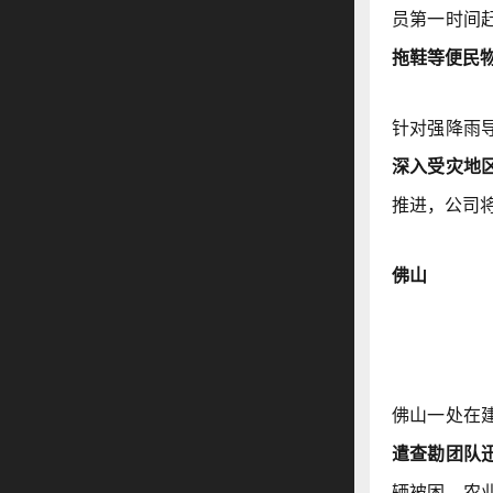
员第一时间
拖鞋等便民
针对强降雨
深入受灾地
推进，公司
佛山
佛山一处在
遣查勘团队
辆被困，农