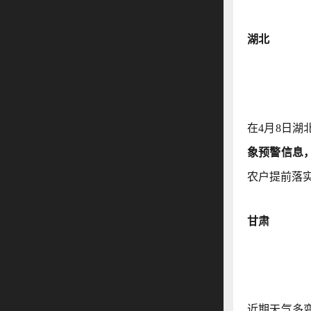
湖北
在4月8日湖
象预警信息
农户提前落
甘肃
近期天气多