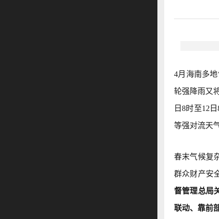
4月海南多
轮强降雨又
日8时至1
等强对流天
春末气候复
群众财产安
督管理总局
联动、靠前