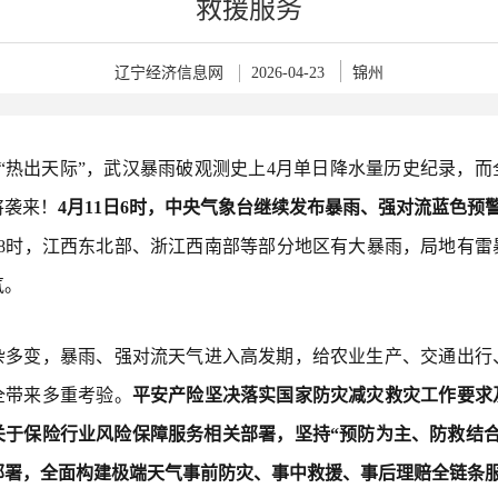
救援服务
辽宁经济信息网
2026-04-23
锦州
地“热出天际”，武汉暴雨破观测史上4月单日降水量历史纪录，而
将袭来！
4月11日6时，中央气象台继续发布暴雨、强对流蓝色预
2日8时，江西东北部、浙江西南部等部分地区有大暴雨，局地有雷
气。
杂多变，暴雨、强对流天气进入高发期，给农业生产、交通出行
全带来多重考验。
平安产险坚决落实国家防灾减灾救灾工作要求
关于保险行业风险保障服务相关部署，坚持“预防为主、防救结合
部署，全面构建极端天气事前防灾、事中救援、事后理赔全链条