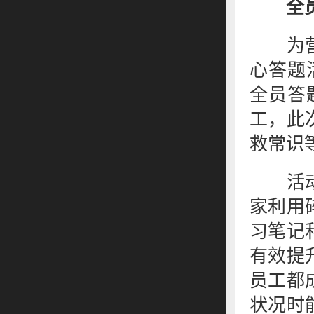
全
为营造
心答题
全员答
工，此
救常识
活动期
家利用
习笔记
有效提
员工都
状况时