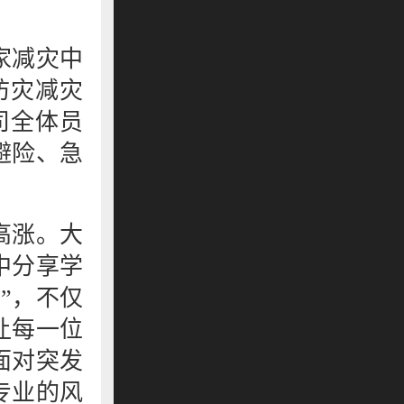
家减灾中
防灾减灾
司全体员
避险、急
高涨。大
中分享学
”，不仅
让每一位
面对突发
专业的风