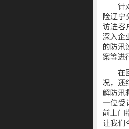
针对当
险辽宁
访进客
深入企
的防汛
案等进
在回访
况，还
解防汛
一位受
前上门
让我们