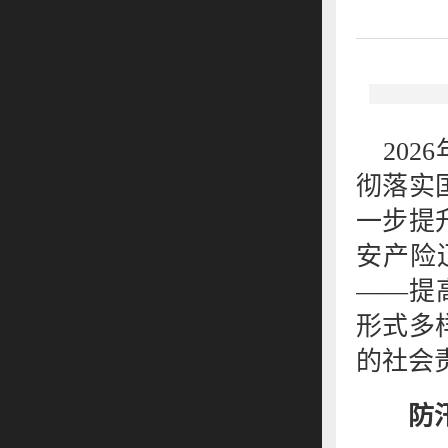
202
彻落实
一步提
安产险
——提
形式多
的社会
防