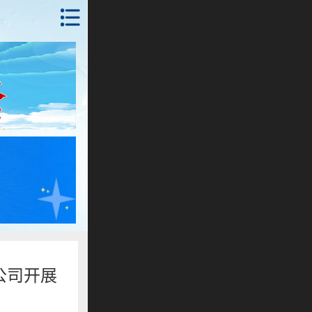
首页
锦州
抚顺
朝阳
本溪
丹东
沈阳
公司开展