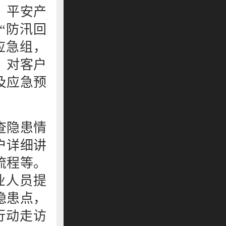
，平安产
“防汛回
应急组，
，对客户
及应急预
查隐患情
户详细讲
流程等。
业人员提
隐患点，
行动走访