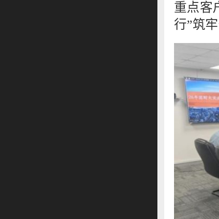
重点客
行”筑