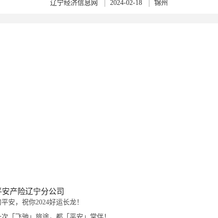
辽宁经济信息网
2024-02-18
锦州
平安产险辽宁分公司
平安，祝你2024好运长龙！
一次「飞驰」旅途，都「平安」常伴！