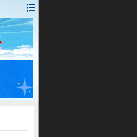
首页
锦州
抚顺
朝阳
本溪
丹东
沈阳