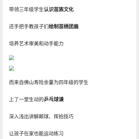
带领三年级学生
认识苗族文化
还手把手教孩子们
绘制苗绣团扇
培养艺术审美和动手能力
而来自佛山寿险余蔓为四年级的学生
上了一堂生动的
乒乓球课
深入浅出讲解颠球、挥拍技巧
让孩子在家也能运动练习