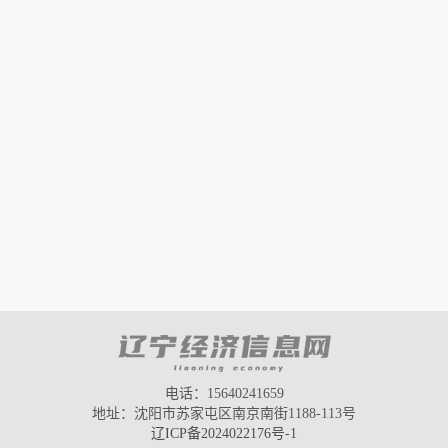
电话：15640241659
地址：沈阳市苏家屯区南京南街1188-113号
辽ICP备2024022176号-1