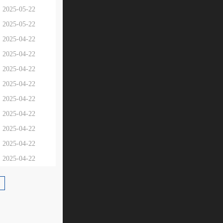
2025-05-22
2025-05-22
2025-04-22
2025-04-22
2025-04-22
2025-04-22
2025-04-22
2025-04-22
2025-04-22
2025-04-22
2025-04-22