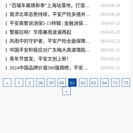
“百城车展焕新季”上海站落地，打造“三省”客户体验节
2024-06-20
南涝北旱态势持续，平安产险多措并举做好防汛抗旱工作
2024-06-20
平安高管说消保5·15特辑 | 金融消保在身边 保障权益防风险
2024-05-22
警报拉响！华南暴雨波澜再起
2024-05-22
风雨中的守护者，平安产险全面保障客户抵御暴雨侵袭
2024-05-22
中国平安积极应对广东梅大高速塌陷灾害
2024-05-22
青年节首发，平安文创上新！
2024-05-22
2024中国品牌价值500强揭榜，平安升！升！升！
2024-05-22
«
1
2
58
59
60
61
62
63
64
71
72
»