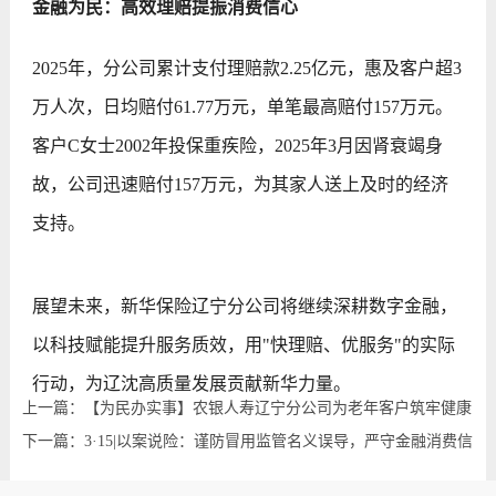
金融为民：高效理赔提振消费信心
2025年，分公司累计支付理赔款2.25亿元，惠及客户超3
万人次，日均赔付61.77万元，单笔最高赔付157万元。
客户C女士2002年投保重疾险，2025年3月因肾衰竭身
故，公司迅速赔付157万元，为其家人送上及时的经济
支持。
展望未来，新华保险辽宁分公司将继续深耕数字金融，
以科技赋能提升服务质效，用"快理赔、优服务"的实际
行动，为辽沈高质量发展贡献新华力量。
上一篇：【为民办实事】农银人寿辽宁分公司为老年客户筑牢健康
防线
下一篇：3·15|以案说险：谨防冒用监管名义误导，严守金融消费信
息安全