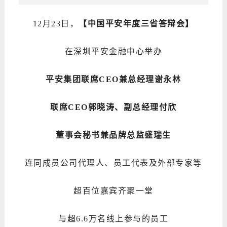
12月23日，
【中国平安年度三省答辩会】
在深圳平安金融中心举办
平安集团联席CEO兼总经理谢永林
联席CEO郭晓涛、副总经理付欣
董事会秘书兼品牌总监盛瑞生
连同成员公司代理人、员工代表及外部专家等
超百位嘉宾齐聚一堂
与超6.6万名线上参与的员工