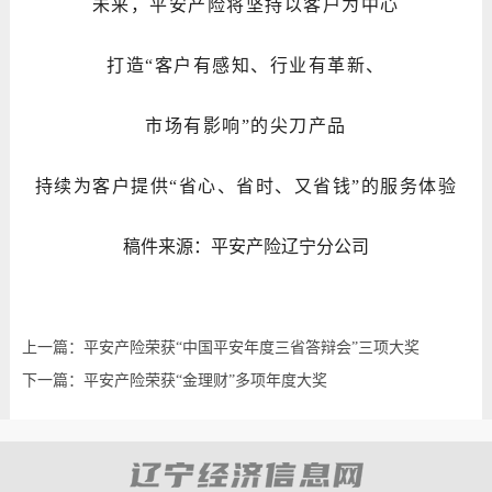
未来，平安产险将坚持以客户为中心
打造“客户有感知、行业有革新、
市场有影响”的尖刀产品
持续为客户提供“省心、省时、又省钱”的服务体验
稿件来源：平安产险辽宁分公司
上一篇：平安产险荣获“中国平安年度三省答辩会”三项大奖
下一篇：平安产险荣获“金理财”多项年度大奖