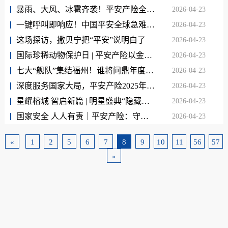
暴雨、大风、冰雹齐袭！平安产险全力应对，迅速开展理赔救援服务
2026-04-23
一键呼叫即响应！中国平安全球急难救援全程守护客户就医路
2026-04-23
这场探访，撒贝宁把“平安”说明白了
2026-04-23
国际珍稀动物保护日 | 平安产险以金融之力守护“国宝”平安
2026-04-23
七大“舰队”集结福州！谁将问鼎年度总会长？速来打Call！
2026-04-23
深度服务国家大局，平安产险2025年经营发展稳中有进
2026-04-23
星耀榕城 智启新篇 | 明星盛典“隐藏彩蛋”，每件都想晒！
2026-04-23
国家安全 人人有责｜平安产险：守护万家安宁，筑牢安全屏障
2026-04-23
«
1
2
5
6
7
8
9
10
11
56
57
»