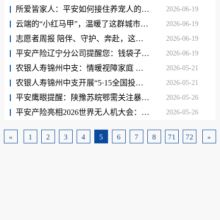
所爱皆家人：平安如何接住养宠人的托付
2026-06-19
云端的“小红马甲”，温暖了这群城市奋斗者
2026-06-19
志愿者周报 陪伴、守护、奔赴，这是五月的答案
2026-06-19
平安产险辽宁分公司提醒您：钱袋子守护指南，帮您远离非法集资陷阱
2026-06-19
农银人寿锦州中支：情暖视障家庭 消保宣教护平安
2026-05-21
农银人寿锦州中支开展“5·15全国投资者保护宣传日”活动
2026-05-21
平安鹰眼提醒：陕豫苏皖鄂需关注暴雨灾害！
2026-05-26
平安产险亮相2026世界无人机大会：深化“保险+服务+科技”模式，构建低空经济全维度保障新生态
2026-05-26
«
1
2
3
4
5
6
7
8
71
72
»